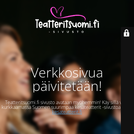
Verkkosivua
päivitetään!
Teatteritsuomi.fi sivusto avataan myöhemmin! Käy sillä välin
kurkkaamassa Suomen suurimpaa kesäteatterit -sivustoamme:
kesateatterit.fi