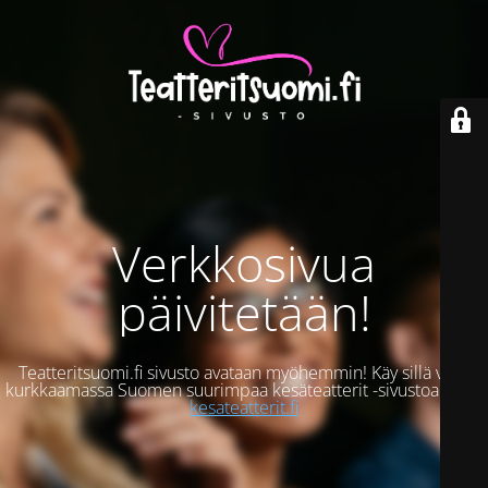
Verkkosivua
päivitetään!
Teatteritsuomi.fi sivusto avataan myöhemmin! Käy sillä välin
kurkkaamassa Suomen suurimpaa kesäteatterit -sivustoamme:
kesateatterit.fi